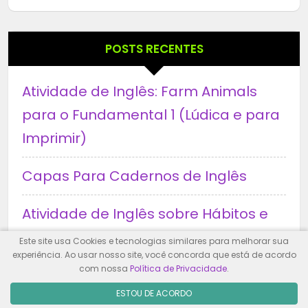
POSTS RECENTES
Atividade de Inglês: Farm Animals
para o Fundamental 1 (Lúdica e para
Imprimir)
Capas Para Cadernos de Inglês
Atividade de Inglês sobre Hábitos e
Rotinas Diárias
Este site usa Cookies e tecnologias similares para melhorar sua
experiência. Ao usar nosso site, você concorda que está de acordo
com nossa
Política de Privacidade
.
Atividades de Inglês para a Volta às
ESTOU DE ACORDO
Aulas: ideias práticas e divertidas