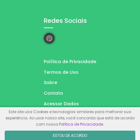
Redes Sociais
Política de Privacidade
Termos de Uso
Sobre
Contato
Acessar Dados
Este site usa Cookies e tecnologias similares para melhorar sua
experiência. Ao usar nosso site, você concorda que está de acordo
com nossa
Política de Privacidade
.
© Inglês Na Sala. Feito com
Wolf WP.
ESTOU DE ACORDO