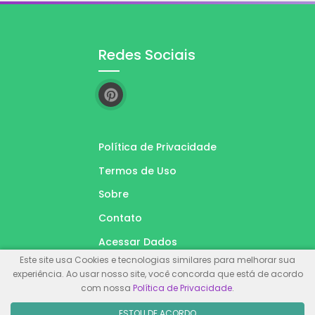
Redes Sociais
Política de Privacidade
Termos de Uso
Sobre
Contato
Acessar Dados
Este site usa Cookies e tecnologias similares para melhorar sua
experiência. Ao usar nosso site, você concorda que está de acordo
com nossa
Política de Privacidade
.
© Inglês Na Sala. Feito com
Wolf WP.
ESTOU DE ACORDO