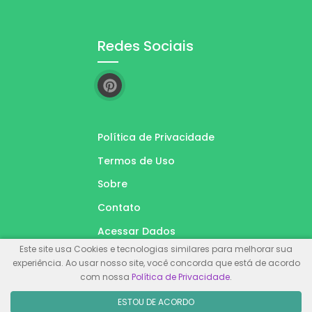
Redes Sociais
Política de Privacidade
Termos de Uso
Sobre
Contato
Acessar Dados
Este site usa Cookies e tecnologias similares para melhorar sua
experiência. Ao usar nosso site, você concorda que está de acordo
com nossa
Política de Privacidade
.
© Inglês Na Sala. Feito com
Wolf WP.
ESTOU DE ACORDO