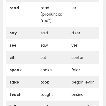
read
read
ler
(pronúncia:
“red”)
say
said
dizer
see
saw
ver
sit
sat
sentar
speak
spoke
falar
take
took
pegar, levar
teach
taught
ensinar