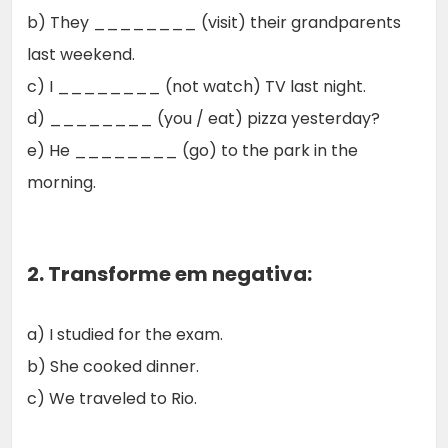
b) They ________ (visit) their grandparents
last weekend.
c) I ________ (not watch) TV last night.
d) ________ (you / eat) pizza yesterday?
e) He ________ (go) to the park in the
morning.
2. Transforme em negativa:
a) I studied for the exam.
b) She cooked dinner.
c) We traveled to Rio.