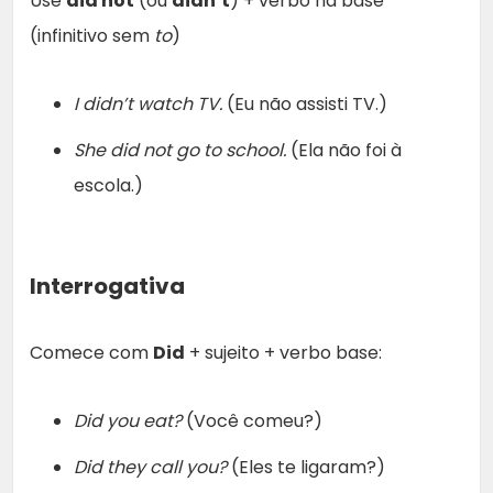
Use
did not
(ou
didn’t
) + verbo na base
(infinitivo sem
to
)
I didn’t watch TV.
(Eu não assisti TV.)
She did not go to school.
(Ela não foi à
escola.)
Interrogativa
Comece com
Did
+ sujeito + verbo base:
Did you eat?
(Você comeu?)
Did they call you?
(Eles te ligaram?)