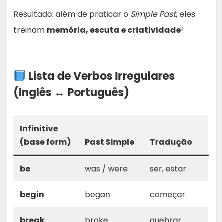
Resultado: além de praticar o
Simple Past
, eles
treinam
memória, escuta e criatividade
!
Lista de Verbos Irregulares
(Inglês ↔ Português)
Infinitive
(base form)
Past Simple
Tradução
be
was / were
ser, estar
begin
began
começar
break
broke
quebrar