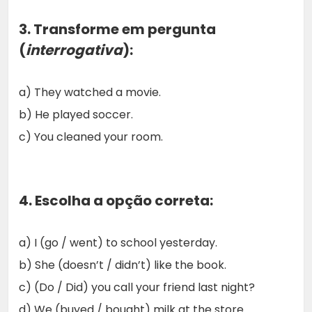
3. Transforme em pergunta
(
interrogativa
):
a) They watched a movie.
b) He played soccer.
c) You cleaned your room.
4. Escolha a opção correta:
a) I (go / went) to school yesterday.
b) She (doesn’t / didn’t) like the book.
c) (Do / Did) you call your friend last night?
d) We (buyed / bought) milk at the store.