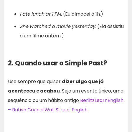
I ate lunch at 1 PM.
(Eu almocei à 1h.)
She watched a movie yesterday.
(Ela assistiu
a um filme ontem.)
2. Quando usar o Simple Past?
Use sempre que quiser
dizer algo que já
aconteceu e acabou
. Seja um evento único, uma
sequência ou um hábito antigo
Berlitz
LearnEnglish
– British Council
Wall Street English
.